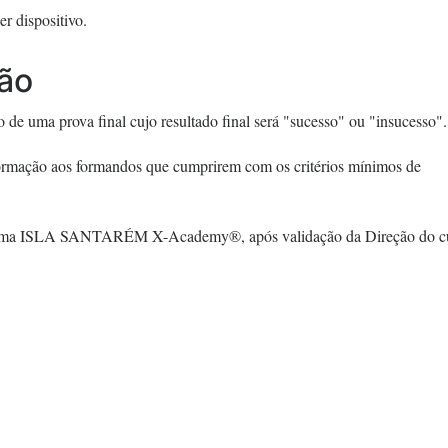
r dispositivo.
ção
ão de uma prova final cujo resultado final será "sucesso" ou "insucesso".
Formação aos formandos que cumprirem com os critérios mínimos de
lataforma ISLA SANTARÉM X-Academy®, após validação da Direção do c
urso.
s