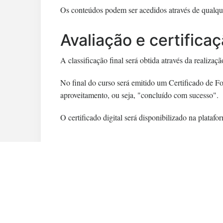
Os conteúdos podem ser acedidos através de qualque
Avaliação e certifica
A classificação final será obtida através da realizaç
No final do curso será emitido um Certificado de 
aproveitamento, ou seja, "concluído com sucesso".
O certificado digital será disponibilizado na p
Pré-requisitos
Não existem pré-requisitos para a frequência deste c
Questões Frequente