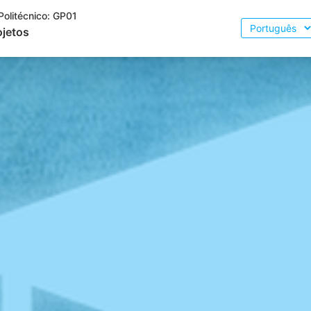
Politécnico:
GP01
Escolher
ojetos
o
idioma