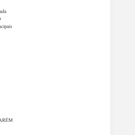
cada
O
ncipais
ANTARÉM