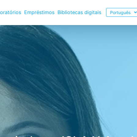
Escolher
oratórios
Empréstimos
Bibliotecas digitais
o
idioma