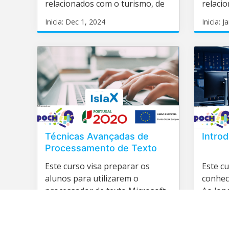
relacionados com o turismo, de
relacio
forma a caraterizar destinos
ferram
Inicia: Dec 1, 2024
Inicia: 
turísticos.
intelig
TUR001
CC
de cont
Inicia:
Inic
Técnicas Avançadas de
Introd
Processamento de Texto
Este curso visa preparar os
Este cu
alunos para utilizarem o
conhec
processador de texto Microsoft
Ao lon
Word.
aborda
de rep
Inicia: Jan 1, 2025
Inicia: 
se a u