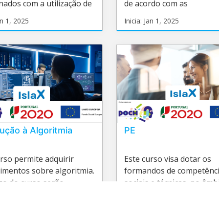
nados com a utilização de
de acordo com as
entas baseadas em
recomendações do guia
Jan 1, 2025
Inicia: Jan 1, 2025
ência artificial para criação
PMBOK® para gestão de
D_01
GP01
eúdos digitais.
projetos.
ia:
Inicia:
ução à Algoritmia
PE
rso permite adquirir
Este curso visa dotar os
imentos sobre algoritmia.
formandos de competênc
go do curso serão
sociais e técnicas, no âmb
dos conceitos e formas
etiqueta corporativa, em 
resentação, destacando-
ocasiões e contextos
Jan 1, 2025
Inicia: Jan 1, 2025
tilização de pseudocódigo
profissionais.