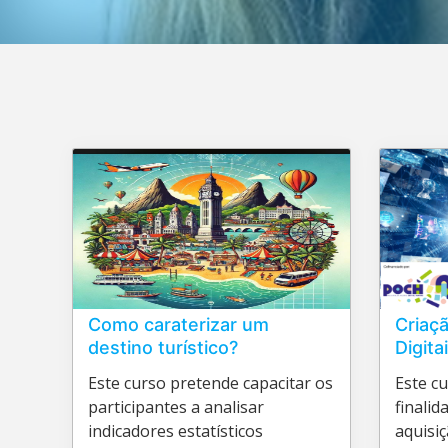
Como caraterizar um
Criaç
destino turístico?
Digita
Artific
Este curso pretende capacitar os
Este c
participantes a analisar
finalid
indicadores estatísticos
aquisi