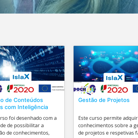
ão de Conteúdos
Gestão de Projetos
is com Inteligência
ial
urso foi desenhado com a
Este curso permite adquir
ade de possibilitar a
conhecimentos sobre a g
ção de conhecimentos,
de projetos e respetivas 