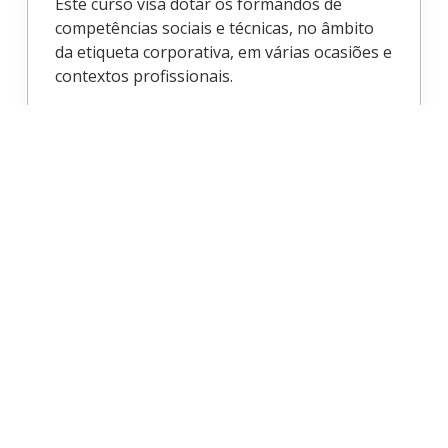
Este curso visa dotar os formandos de
competências sociais e técnicas, no âmbito
da etiqueta corporativa, em várias ocasiões e
contextos profissionais.
Início: 1 de jan de 2025
ITCourses
PE
Inicia
1
de
jan
de
2025
Introdução à Algoritmia
Este curso permite adquirir conhecimentos
sobre algoritmia. Ao longo do curso serão
abordados conceitos e formas de