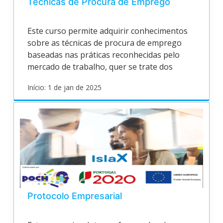
Técnicas de Procura de Emprego
Este curso permite adquirir conhecimentos
sobre as técnicas de procura de emprego
baseadas nas práticas reconhecidas pelo
mercado de trabalho, quer se trate dos
interessados na procura de emprego, quer
Início: 1 de jan de 2025
das entidades empregadoras.
islasantarem
G01
Inicia
1
de
jan
de
2025
Protocolo Empresarial