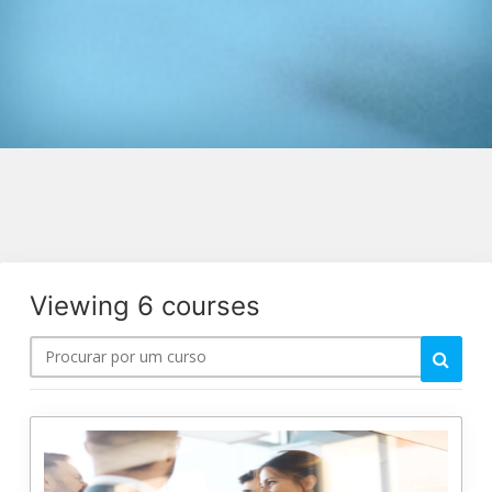
Viewing 6 courses
Procurar
por
um
Limpar Tudo
curso