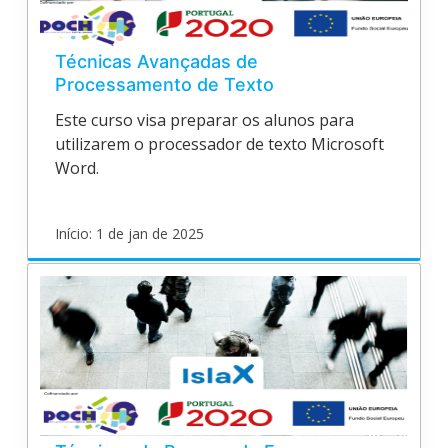
2000
Técnicas Avançadas de
Processamento de Texto
Este curso visa preparar os alunos para
utilizarem o processador de texto Microsoft
Word.
Início: 1 de jan de 2025
islasantarem
v_01
Inicia
1
de
jan
de
2025