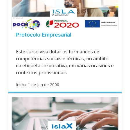
Protocolo Empresarial
Este curso visa dotar os formandos de
competências sociais e técnicas, no âmbito
da etiqueta corporativa, em várias ocasiões e
contextos profissionais.
Início: 1 de jan de 2000
ITCourses
PE
Inicia
1
de
jan
de